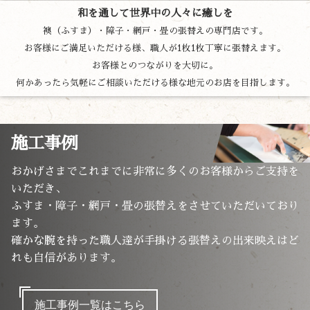
和を通して世界中の人々に癒しを
襖（ふすま）・障子・網戸・畳の張替えの専門店です。
お客様にご満足いただける様、職人が1枚1枚丁寧に張替えます。
お客様とのつながりを大切に。
何かあったら気軽にご相談いただける様な地元のお店を目指します。
施工事例
おかげさまでこれまでに非常に多くのお客様からご支持を
いただき、
ふすま・障子・網戸・畳の張替えをさせていただいており
ます。
確かな腕を持った職人達が手掛ける張替えの出来映えはど
れも自信があります。
施工事例一覧はこちら